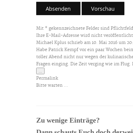
Mit * gekennzeichnete Felder sind Pflichtfeld
Ihre E-Mail-Adresse wird nicht veröffentlicht
Michael Kplus
schrieb am
10. Mai 2016
um
20
Habe Patrick Kempf vor ein paar Wochen beim 
toller Abend nicht nur wegen der kulinarisch
Fragen einging. Die Zeit verging wie im Flug.
Diese
...
Metabox
Permalink
ein-/ausblenden.
Bitte warten …
Zu wenige Einträge?
Dann schauts Euch doch derweil