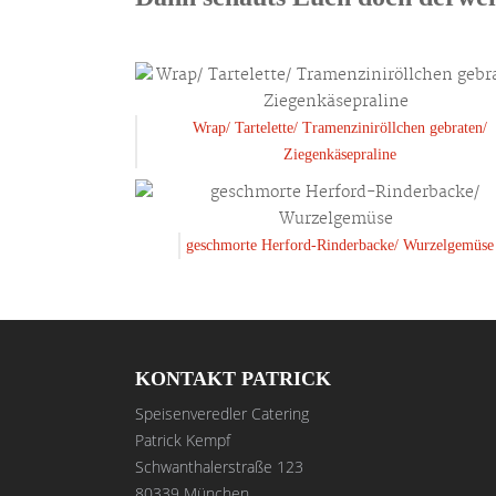
Wrap/ Tartelette/ Tramenziniröllchen gebraten/
Ziegenkäsepraline
geschmorte Herford-Rinderbacke/ Wurzelgemüse
KONTAKT PATRICK
Speisenveredler Catering
Patrick Kempf
Schwanthalerstraße 123
80339 München