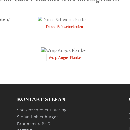
Duroc Schweinekotlett
Wrap Angus Flanke
KONTAKT STEFAN
Speisenveredler Catering
Stefan Hohlenburger
Brunnenstraße 9