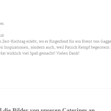
er.
.
:16
Zeit-Kochtag erlebt, wo er Fingerfood für ein Event von Gagg
en Inspirationen, sondern auch, weil Patrick Kempf begeistern
 Hat wirklich viel Spaß gemacht! Vielen Dank!
 die Bilder von unseren Caterings an …