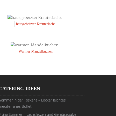
hausgebeizter Kräuterlachs
Warmer Mandelkuchen
CATERING-IDEEN
Sommer in der Toskana – Locker leichtes
mediterranes Buffet
Flying Sommer – Lachsfetzen und Gemüsepulver