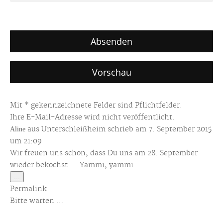
Mit * gekennzeichnete Felder sind Pflichtfelder.
Ihre E-Mail-Adresse wird nicht veröffentlicht.
Aline
aus
Unterschleißheim
schrieb am
7. September 2015
um
21:09
Wir freuen uns schon, dass Du uns am 28. September
wieder bekochst.... Yammi, yammi
Diese
...
Metabox
Permalink
ein-/ausblenden.
Bitte warten …