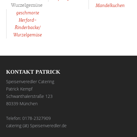
Mandelkuchen
geschmorte
Herford-
Rinderbacke/
Wurzelgemüse
KONTAKT PATRICK
Speisenveredler Catering
Patrick Kempf
Schwanthalerstraße 123
80339 München
Telefon: 0178-2327909
catering (ät) Speisenveredler.de