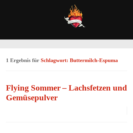
1 Ergebnis für
Schlagwort: Buttermilch-Espuma
Flying Sommer – Lachsfetzen und
Gemüsepulver