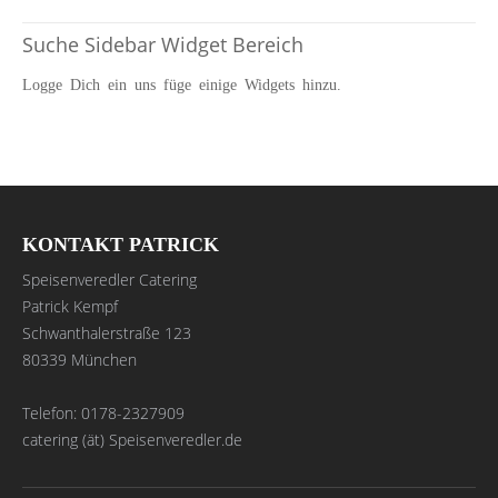
Suche Sidebar Widget Bereich
Logge Dich ein uns füge einige Widgets hinzu.
KONTAKT PATRICK
Speisenveredler Catering
Patrick Kempf
Schwanthalerstraße 123
80339 München
Telefon: 0178-2327909
catering (ät) Speisenveredler.de