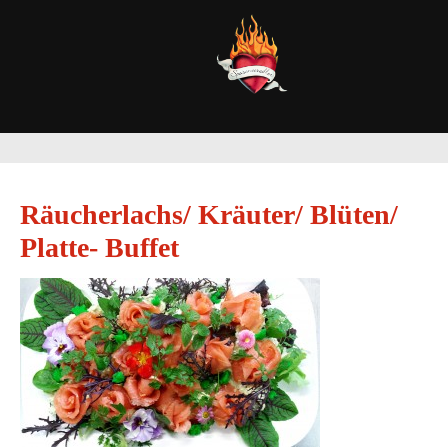
Räucherlachs/ Kräuter/ Blüten/
Platte- Buffet