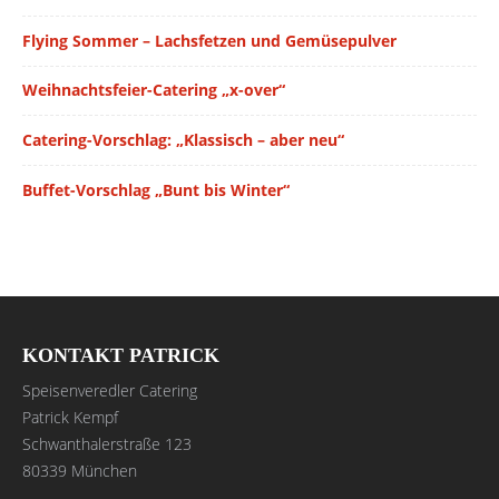
Flying Sommer – Lachsfetzen und Gemüsepulver
Weihnachtsfeier-Catering „x-over“
Catering-Vorschlag: „Klassisch – aber neu“
Buffet-Vorschlag „Bunt bis Winter“
KONTAKT PATRICK
Speisenveredler Catering
Patrick Kempf
Schwanthalerstraße 123
80339 München