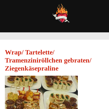
Wrap/ Tartelette/
Tramenziniröllchen gebraten/
Ziegenkäsepraline