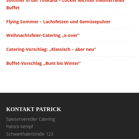
Sommer in der Toskana – Locker leichtes mediterranes
Buffet
Flying Sommer – Lachsfetzen und Gemüsepulver
Weihnachtsfeier-Catering „x-over“
Catering-Vorschlag: „Klassisch – aber neu“
Buffet-Vorschlag „Bunt bis Winter“
KONTAKT PATRICK
Speisenveredler Catering
Patrick Kempf
Schwanthalerstraße 123